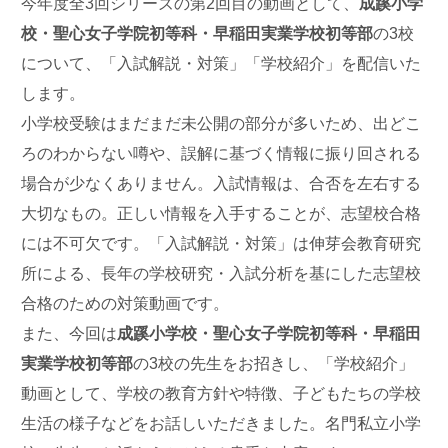
今年度全3回シリーズの第2回目の動画として、
成蹊小学
校・聖心女子学院初等科・早稲田実業学校初等部
の3校
について、「入試解説・対策」「学校紹介」を配信いた
します。
小学校受験はまだまだ未公開の部分が多いため、出どこ
ろのわからない噂や、誤解に基づく情報に振り回される
場合が少なくありません。入試情報は、合否を左右する
大切なもの。正しい情報を入手することが、志望校合格
には不可欠です。「入試解説・対策」は伸芽会教育研究
所による、長年の学校研究・入試分析を基にした志望校
合格のための対策動画です。
また、今回は
成蹊小学校・聖心女子学院初等科・早稲田
実業学校初等部
の3校の先生をお招きし、「学校紹介」
動画として、学校の教育方針や特徴、子どもたちの学校
生活の様子などをお話しいただきました。名門私立小学