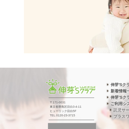
伸芽'Sク
新着情報
伸芽’Sク
〒171-0031
ご利用シ
東京都豊島区目白3-4-11
託児サ
ヒューリック目白5F
TEL.0120-23-3715
プラス