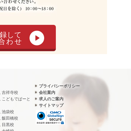
録して
合わせ
プライバシーポリシー
児 吉祥寺校
会社案内
児 こどもでぱーと
求人のご案内
サイトマップ
児 池袋校
児 飯田橋校
児 目黒校
児 大崎校