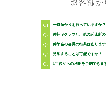
Q
一時預かりを行っていますか？
1
Q
伸芽'Sクラブと、他の託児所
2
Q
伸芽会の会員の特典はあります
3
Q
見学することは可能ですか？
4
Q
1年後からの利用を予約できま
5