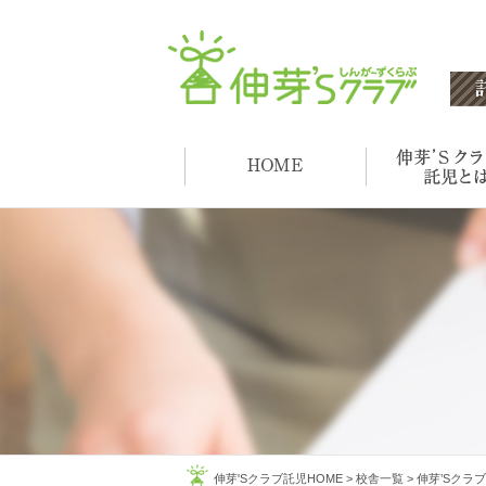
伸芽'Sクラブ託児HOME
>
校舎一覧
>
伸芽’Sクラブ