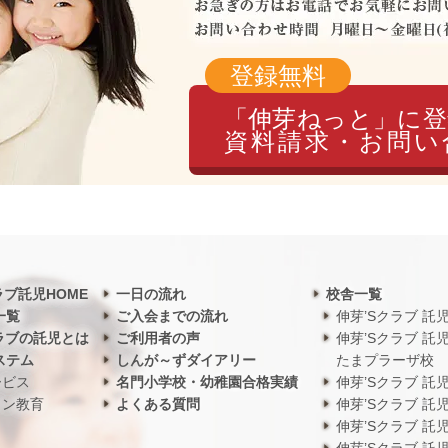
登録無料
「伸芽ねっと」に登
資料請求・お問い
ラブ託児HOME
一日の流れ
校舎一覧
一覧
ご入会までの流れ
伸芽’Sクラブ 託
ラブの託児とは
ご利用者の声
伸芽’Sクラブ 託
ステム
しんが～ずダイアリー
たまプラーザ校
ービス
名門小学校・幼稚園合格実績
伸芽’Sクラブ 託
ワン教育
よくある質問
伸芽’Sクラブ 託
伸芽’Sクラブ 託
伸芽’Sクラブ 託