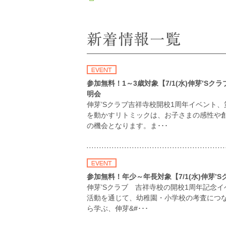
参加無料！1～3歳対象【7/1(水)伸芽’S
明会
伸芽’Sクラブ吉祥寺校開校1周年イベント
を動かすリトミックは、お子さまの感性や
の機会となります。ま･･･
参加無料！年少～年長対象【7/1(水)伸芽
伸芽’Sクラブ 吉祥寺校の開校1周年記念
活動を通じて、幼稚園・小学校の考査につ
ら学ぶ、伸芽&#･･･