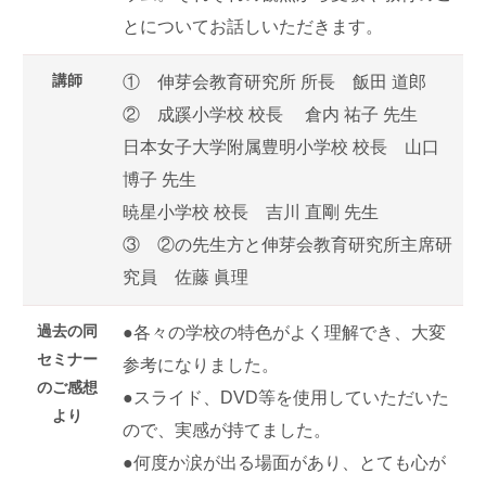
とについてお話しいただきます。
講師
① 伸芽会教育研究所 所長 飯田 道郎
② 成蹊小学校 校長 倉内 祐子 先生
日本女子大学附属豊明小学校 校長 山口
博子 先生
暁星小学校 校長 吉川 直剛 先生
③ ②の先生方と伸芽会教育研究所主席研
究員 佐藤 眞理
過去の同
●各々の学校の特色がよく理解でき、大変
セミナー
参考になりました。
のご感想
●スライド、DVD等を使用していただいた
より
ので、実感が持てました。
●何度か涙が出る場面があり、とても心が