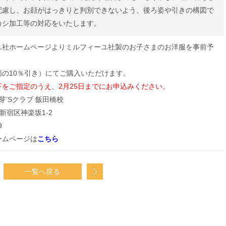
配慮し、お顔がはっきりと判別できないよう、後ろ姿や引きの構図で
カシ加工等の対応をいたします。
ユ社ホームページよりミルフィーユ社製のお子さまのお洋服を事前予
価の10％引き）にてご購入いただけます。
をご指定のうえ、2月25日までにお申込みください。
芽’Sクラブ 飯田橋校
京都新宿区神楽坂1-2
9
ームページは
こちら
一覧へ戻る