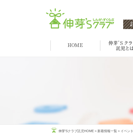
伸芽'Sクラブ託児HOME
>
新着情報一覧
>
イベン