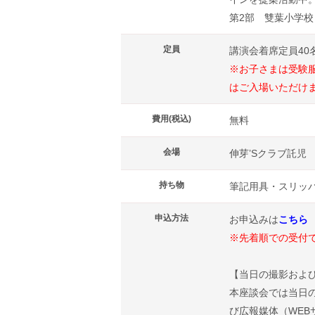
第2部 雙葉小学
定員
講演会着席定員4
※お子さまは受験
はご入場いただけ
費用(税込)
無料
会場
伸芽’Sクラブ託児
持ち物
筆記用具・スリッ
申込方法
お申込みは
こちら
※先着順での受付
【当日の撮影および
本座談会では当日の
び広報媒体（WE