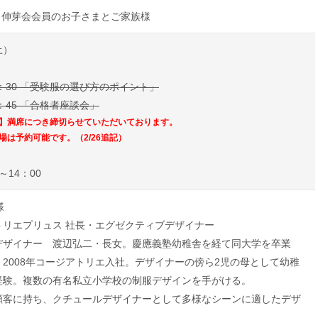
・伸芽会会員のお子さまとご家族様
土）
10：30 「受験服の選び方のポイント」
1：45 「合格者座談会」
】満席につき締切らせていただいております。
場は予約可能です。（2/26追記）
～14：00
様
トリエプリュス 社長・エグゼクティブデザイナー
デザイナー 渡辺弘二・長女。慶應義塾幼稚舎を経て同大学を卒業
2008年コージアトリエ入社。デザイナーの傍ら2児の母として幼稚
経験。複数の有名私立小学校の制服デザインを手がける。
顧客に持ち、クチュールデザイナーとして多様なシーンに適したデザ
。