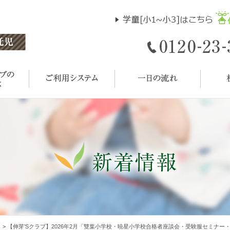
ト
>
【伸芽’Sクラブ】2026年2月「雙葉小学校・暁星小学校合格者座談会・受験服セミナー