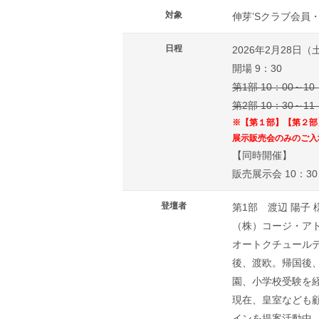
対象
伸芽’Sクラブ会員
日程
2026年2月28日（
開場 9：30
第1部 10：00～
第2部 10：30～1
※【第１部】【第２部
展示販売会のみのご入
【同時開催】
販売展示会 10：30
登壇者
第1部 渡辺 陽子 
（株）コージ・ア
オートクチュール
後、渡欧。帰国後、
園、小学校受験を
現在、皇室なども
インを提案活動中