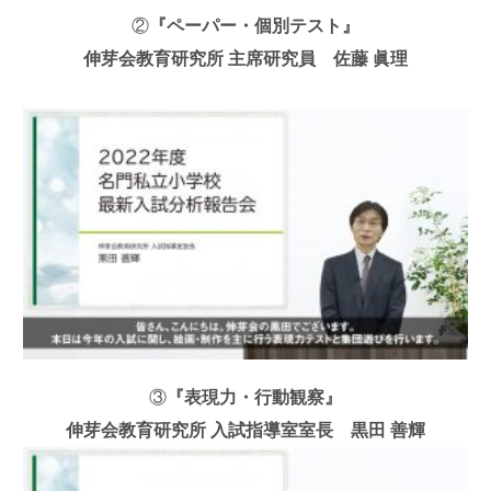
②
『ペーパー・個別テスト』
伸芽会教育研究所 主席研究員 佐藤 眞理
③
『表現力・行動観察』
伸芽会教育研究所 入試指導室室長 黒田 善輝