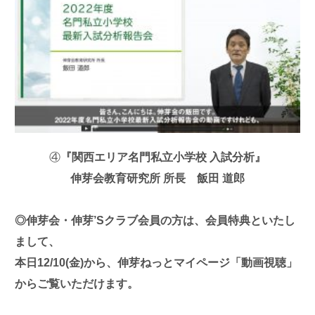
④
『関西エリア名門私立小学校 入試分析』
伸芽会教育研究所 所長
飯田 道郎
◎伸芽会・伸芽’Sクラブ会員の方は、会員特典といたし
まして、
本日12/10(金)から、伸芽ねっとマイページ「動画視聴」
からご覧いただけます。