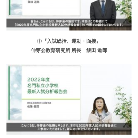
①
『入試総括、運動・面接』
伸芽会教育研究所 所長
飯田 道郎