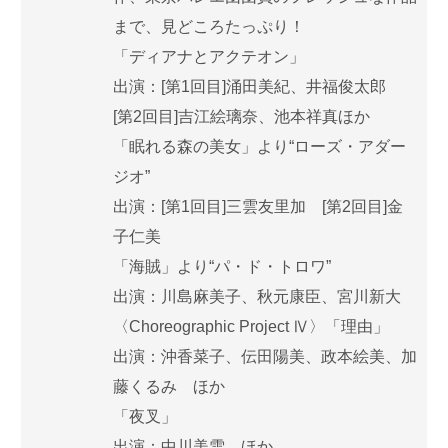
まで、見どころたっぷり！
「ディアナとアクテオン」
出演：[第1回目]涌田美紀、井福俊太郎
[第2回目]吉江絵璃奈、池本祥真ほか
「眠れる森の美女」より“ローズ・アダー
ジオ”
出演：[第1回目]三雲友里加 [第2回目]金
子仁美
「海賊」より“パ・ド・トロワ”
出演：川島麻美子、秋元康臣、宮川新大
〈Choreographic Project Ⅳ〉「理由」
出演：沖香菜子、伝田陽美、政本絵美、加
藤くるみ ほか
「夜叉」
出演：中川美雪 ほか