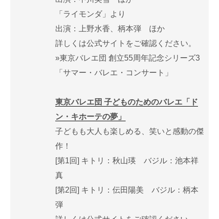
「ライモンダ」より
出演：上野水香、柄本弾 ほか
詳しくは公式サイトをご確認ください。
»東京バレエ団 創立55周年記念シリーズ3
「サマー・バレエ・コンサート」
東京バレエ団 子どものためのバレエ「ド
ン・キホーテの夢」
子どもも大人も楽しめる、笑いと感動の傑
作！
[第1回] キトリ：秋山瑛 バジル：池本祥
真
[第2回] キトリ：伝田陽美 バジル：柄本
弾