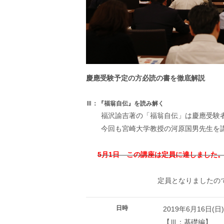
慶應受験予定の方必読の書を徹底解説
Ⅲ：『福翁自伝』を読み解く
福沢諭吉著の「福翁自伝」は慶應受験
今回も宮崎大学教授の河原国男先生を
5月1日 この講座は定員に達しました
定員となりましたの
日時
2019年6月16日(日)
【Ⅲ：基礎編】