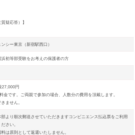
（質疑応答）】
ェンシー東京（新宿駅西口）
横浜初等部受験をお考えの保護者の方
27,000円
の料金です。ご両親で参加の場合、人数分の費用を頂戴します。
できません。
本部より順次郵送させていただきますコンビニエンス払込票をご利用
ください。
講料は原則として返還いたしません。