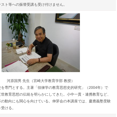
テスト等への振替受講も受け付けません。
河原国男 先生（宮崎大学教育学部 教授）
を専門とする。主著「徂徠学の教育思想史的研究」（2004年）で
近世教育思想の伝統を明らかにしてきた。小中一貫・連携教育など、
革の動向にも関心を向けている。伸芽会の本講座では、慶應義塾受験
を受ける。