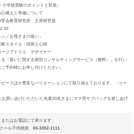
園・小学校受験のポイントと対策」
の心構えと準備について
伸芽会教育研究所 主席研究員
:30
ョン／お母さまの装い」
受験スタイル・現状と心得
コージアトリエ デザイナー
よる「装いに関する個別コンサルティングサービス（無料）」を行い
はご予約時にお申し付けください。
ンピースほか豊富なバリエーションにて取り揃えております。〈コー
円以上お買いあげいただいた先着30名さまにママ用サブバッグを差しあげ
、またはお電話にて承ります。
スクール子供雑貨
03-3352-1111