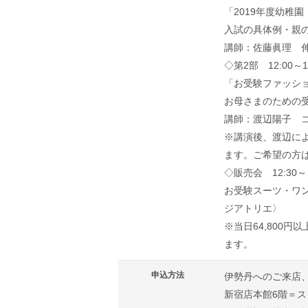
「2019年度幼稚
入試の具体例・親
講師：佐藤眞理 
◇第2部 12:00～12
「お受験ファッシ
お母さまのための
講師：渡辺陽子 
※講演後、渡辺に
ます。ご希望の方
◇販売会 12:30～
お受験スーツ・ワ
ジアトリエ〉
※当日64,800
ます。
申込方法
伊勢丹へのご来店
新宿店本館6階＝