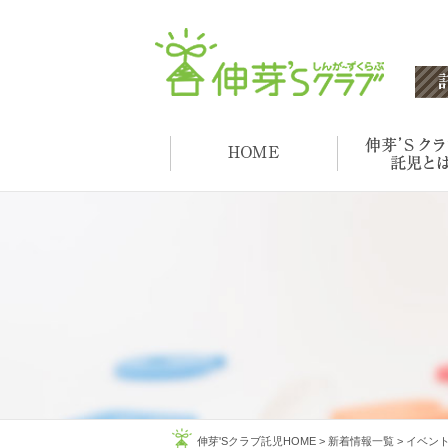
伸芽'Sクラブ託児HOME
>
新着情報一覧
>
イベン