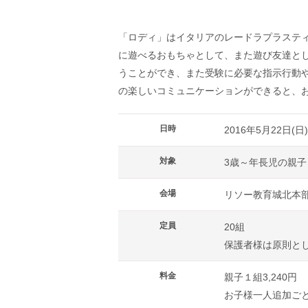
©LEDRAPLAS
「ロディ」はイタリアのレードラプラステ
に遊べるおもちゃとして、また遊び友達と
うことができ、また受験に必要な指示行動
の楽しいコミュニケーションができると、
日時
2016年5月22日(日)
対象
3歳～年長児の親子
会場
リソー教育城北本
定員
20組
保護者様は原則と
料金
親子１組3,240円
お子様一人追加ごと