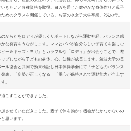
ていきたいと各種資格を取得。ヨガを通じた健やかな身体作りと母子
のためのクラスを開催している。お茶の水女子大学卒業。2児の母。
ちのからだをロディが優しくサポートしながら運動神経、バランス感
やかな発育をうながします。ママとパパが自分らしい子育てを楽しむ
ベビー＆キッズ・ヨガ」とカラフルな「ロディ」が出会うことで、遊
シップしながら子どもの身体、心、知性が成長します。筑波大学の長
ボール協会と共同で効果検証し日本体操学会にて「子どものバランス
と発表。「姿勢が正しくなる」「重心が保持されて運動能力が向上す
ます。
で過ごすことができました。
参加させていただきました。親子で体を動かす機会がなかなかないの
いと思います。