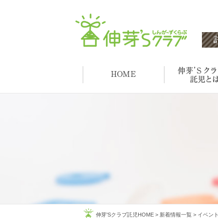
伸芽'Sクラブ託児HOME
>
新着情報一覧
>
イベン