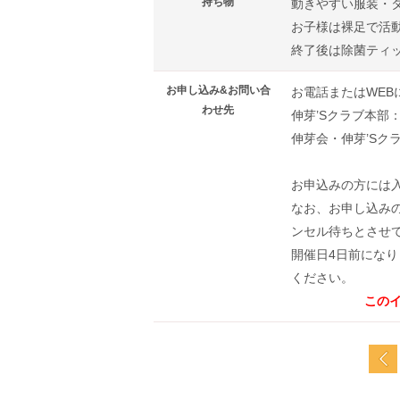
持ち物
動きやすい服装・
お子様は裸足で活
終了後は除菌ティ
お申し込み&お問い合
お電話またはWE
わせ先
伸芽’Sクラブ本部：01
伸芽会・伸芽’S
お申込みの方には
なお、お申し込み
ンセル待ちとさせ
開催日4日前になり
ください。
この