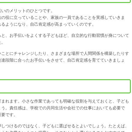
伝いのメリットのひとつです。
族の役に立っていることや、家族の一員であることを実感していきま
れるようになり、自己肯定感が高まっていくのです。
ると、お手伝いをよくする子どもほど、自立的な行動習慣が身について
た。
いことにチャレンジしたり、さまざまな場所で人間関係を構築したりす
発達段階に合ったお手伝いをさせて、自己肯定感を育てていきましょ
育まれます。小さな作業であっても明確な役割を与えておくと、子ども
ょう。責任感は、学校での共同生活や会社での仕事においても必要で
重要です。
押しつけるのではなく、子どもに選ばせるとよいでしょう。たとえば、