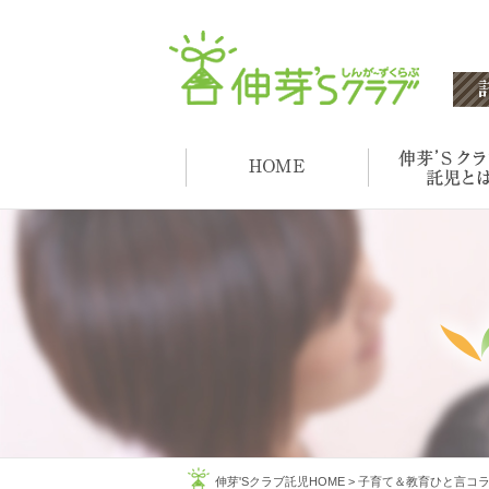
伸芽'Sクラブ託児HOME
>
子育て＆教育ひと言コ