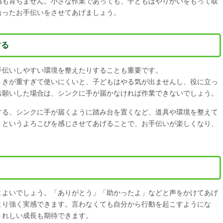
感も育ちません。小さな作業であっても、子どもはやりがいをもって取
合ったお手伝いをさせてあげましょう。
する
手伝いしやすい環境を整えたりすることも重要です。
うきが重すぎて使いにくいと、子どもはやる気が出ませんし、役に立っ
お願いした場合は、シンクに手が届かなければ作業できないでしょう。
する、シンクに手が届くように踏み台を置くなど、道具や環境を整えて
」というよろこびを感じさせてあげることで、お手伝いが楽しくなり、
とよいでしょう。「ありがとう」「助かったよ」などと声をかけてあげ
より強く実感できます。言わなくても自分から行動を起こすようにな
うれしい成長も期待できます。