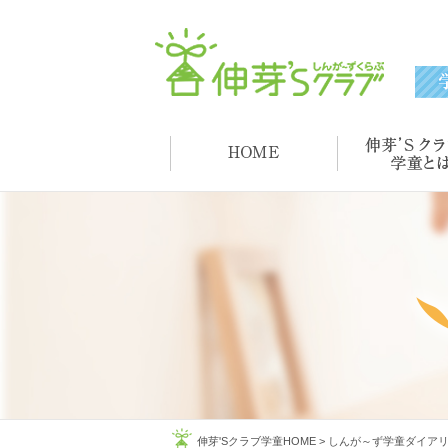
伸芽'Sクラブ学童HOME
>
しんが～ず学童ダイア