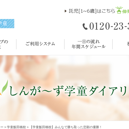
リー
>
学童飯田橋校
>
【学童飯田橋校】みんなで勝ち取った悲願の優勝！