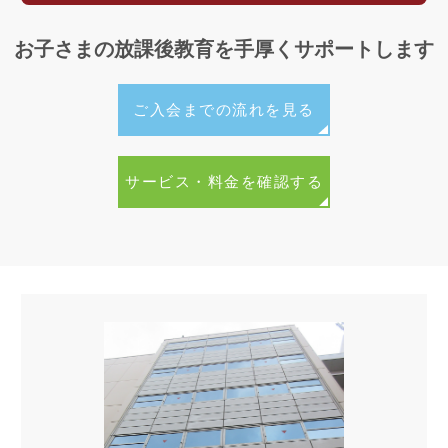
検定や各種模試にも積極的に取り組んでいます。情操面
では、校舎イベントや合唱コンクール、ドッジボール大
お子さまの放課後教育を手厚くサポートします
会、キャンプやスキーなど、さまざまな体験活動を通し
て、お友だちや先生たちとの絆が深まることを目指して
ご入会までの流れを見る
います。
これらの豊かな体験が、お子さまの素敵な思い出とな
サービス・料金を確認する
り、確かな成長の糧となることを心より願っておりま
す。ぜひ一度、国立校へ見学にお越しください。
≫学童国立校の日常をご覧いただけます【学童国立校し
んが～ずダイアリー】