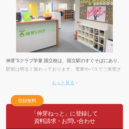
伸芽’Sクラブ学童 国立校は、国立駅のすぐそばにあり、
駅前は明るく賑わっております。電車やバスでご来室さ
れるお子さまも、安心して通うことができる非常に恵ま
もっと見る
れた環境です。
伸芽’Sクラブ学童では、学習と情操の両面から中学受験
登録無料
を見据え、低学年の時期からの正しい生活習慣づくりを
大切にしております。学習面では、日々の宿題における
「伸芽ねっと」に登録して
資料請求・お問い合わせ
個別対応やGタイムでの授業を行い、漢字・算数・英語