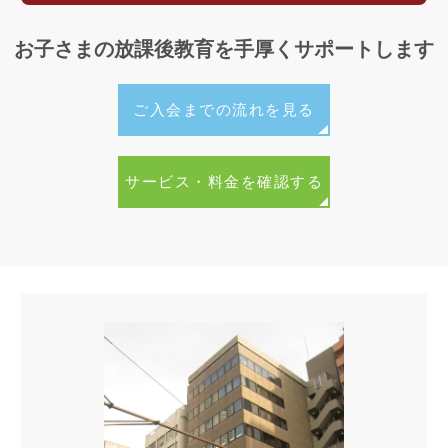
トキッズアカデミーをはじめとする学童内で受講できる
多彩な習いごとに積極的に取り組むお子さまも多く見ら
お子さまの放課後教育を手厚くサポートします
れます。お勉強と遊びのメリハリを大切にしながら、お
子さま一人ひとりが「自分らしく」伸び伸びと成長でき
ご入会までの流れを見る
るよう、スタッフ一同あたたかく寄り添い、日々の指導
を行っております。
サービス・料金を確認する
≫学童飯田橋校の日常をご覧いただけます【学童飯田橋
校しんが～ずダイアリー】