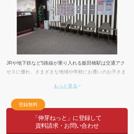
JRや地下鉄など5路線が乗り入れる飯田橋駅は交通アク
セスに優れ、さまざまな地域や学校にお通いのお子さま
が伸芽’Sクラブ学童 飯田橋校へと集まっています。さま
もっと見る
ざまな学校の仲間が集う校舎だからこそ、まずは学校の
宿題に取り組むことを第一の優先課題として位置づけて
登録無料
います。
日々の生活では、中学受験や内部進学に向けた独自の学
「伸芽ねっと」に登録して
資料請求・お問い合わせ
習時間「Gタイム」や各種検定対策はもちろん、ブライ