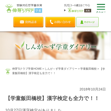
伸芽'Sクラブ学童HOME
>
しんが～ず学童ダイアリー
>
学童飯田橋校
>
【学
童飯田橋校】漢字検定も全力で！！
2018年10月24日
【学童飯田橋校】漢字検定も全力で！！
10月27日漢字検定がありました。