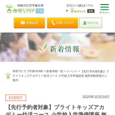
伸芽'Sクラブ学童HOME
>
新着情報一覧
>
イベント
>
【先行予約者対象】ブ
ライトキッズアカデミー幼児コース 小学校入学準備講座 無料体験授業のご
案内
2020年10月24日
【先行予約者対象】ブライトキッズアカ
デミー幼児コース 小学校入学準備講座 無