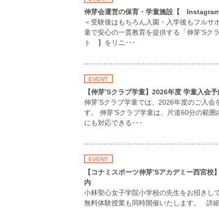
伸芽会運営の保育・学童施設【 Instag
＜受験後はもちろん入園・入学後もフルサ
童で安心の一貫教育を提供する「伸芽’Sクラブ
ト 】をリニ･･･
【伸芽’Sクラブ学童】2026年度 学童入会
伸芽’Sクラブ学童では、2026年度のご
す。 伸芽’Sクラブ学童は、片道60分の
にも対応できる･･･
【コナミスポーツ伸芽’Sアカデミー西宮校】2
内
小林聖心女子学院小学校の先生をお招きして
無料体験授業も同時開催いたします。 詳