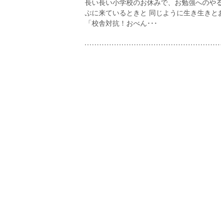
長い長い小学校のお休みで、お勉強へのや
ぶに来ているときと 同じように生き生きと
「校舎対抗！おべん･･･