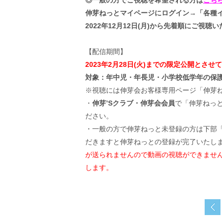
◎一般の方でご視聴を希望される方は
こち
伸芽ねっとマイページにログイン→「各種イ
2022年12月12日(月)から先着順にご視聴
【配信期間】
2023年2月28日(火)までの限定公開とさせて
対象：年中児・年長児・小学校低学年の保
※視聴には伸芽会お客様専用ページ「伸芽
・
伸芽’Sクラブ・伸芽会会員
で「伸芽ねっ
ださい。
・一般の方で伸芽ねっと未登録の方は下部
だきますと伸芽ねっとの登録が完了いたし
が送られませんので動画の視聴ができませ
します。