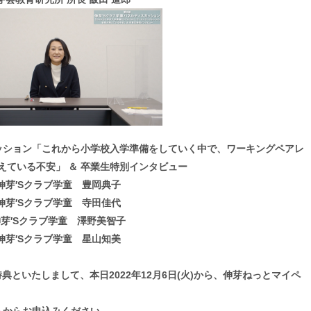
カッション「これから小学校入学準備をしていく中で、ワーキングペアレ
えている不安」 ＆ 卒業生特別インタビュー
伸芽′Sクラブ学童 豊岡典子
伸芽′Sクラブ学童 寺田佳代
芽′Sクラブ学童 澤野美智子
伸芽′Sクラブ学童 星山知美
特典といたしまして、
本日2022年12月6日(火)から、伸芽ねっとマイペ