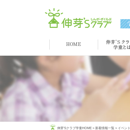
伸芽'Sクラブ学童HOME
>
新着情報一覧
>
イベン