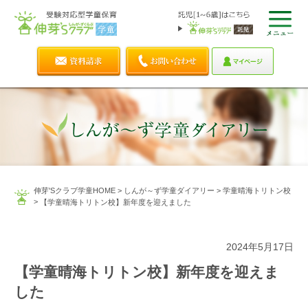
伸芽'Sクラブ学童HOME
>
しんが～ず学童ダイアリー
>
学童晴海トリトン校
>
【学童晴海トリトン校】新年度を迎えました
2024年5月17日
【学童晴海トリトン校】新年度を迎えま
した