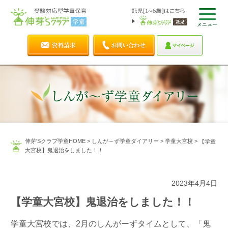
伸芽'Sクラブ学童HOME
>
しんが～ず学童ダイアリー
>
学童大宮校
>
【学童
大宮校】鬼退治をしました！！
2023年4月4日
【学童大宮校】鬼退治をしました！！
学童大宮校では、2月のしんがーずタイムとして、「鬼