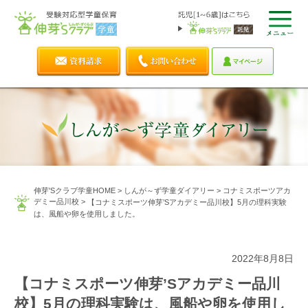
伸芽'Sクラブ学童HOME
>
しんが～ず学童ダイアリー
>
コナミスポーツアカ
デミー品川校
>
【コナミスポーツ伸芽’Sアカデミー品川校】5月の理科実験
は、風船や卵を使用しました。
2022年8月8日
【コナミスポーツ伸芽’Sアカデミー品川
校】5月の理科実験は、風船や卵を使用し