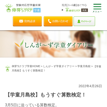
伸芽'Sクラブ学童HOME
>
しんが～ず学童ダイアリー
>
学童月島校
>
【学童
月島校】もうすぐ算数検定！
2022年4月26日
【学童月島校】もうすぐ算数検定！
3月5日に迫っている算数検定。