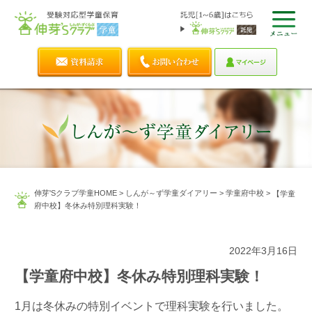
伸芽'Sクラブ学童HOME
>
しんが～ず学童ダイアリー
>
学童府中校
>
【学童
府中校】冬休み特別理科実験！
2022年3月16日
【学童府中校】冬休み特別理科実験！
1月は冬休みの特別イベントで理科実験を行いました。