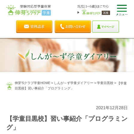
伸芽'Sクラブ学童HOME
>
しんが～ず学童ダイアリー
>
学童目黒校
>
【学童
目黒校】習い事紹介「プログラミング」
2021年12月28日
【学童目黒校】習い事紹介「プログラミン
グ」