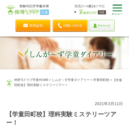
伸芽'Sクラブ学童HOME
>
しんが～ず学童ダイアリー
>
学童田町校
>
【学童
田町校】理科実験ミステリーツアー！
2021年3月11日
【学童田町校】理科実験ミステリーツア
ー！