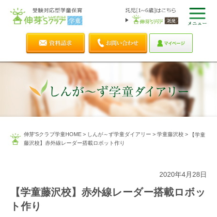
伸芽'Sクラブ学童HOME
>
しんが～ず学童ダイアリー
>
学童藤沢校
>
【学童
藤沢校】赤外線レーダー搭載ロボット作り
2020年4月28日
【学童藤沢校】赤外線レーダー搭載ロボッ
ト作り