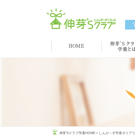
伸芽'Sクラブ学童HOME
>
しんが～ず学童ダイア