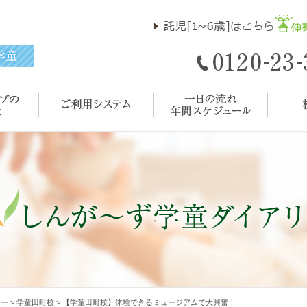
リー
>
学童田町校
>
【学童田町校】体験できるミュージアムで大興奮！