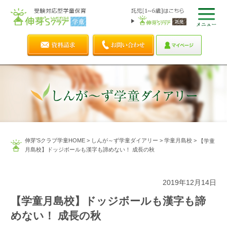
伸芽'Sクラブ学童HOME
>
しんが～ず学童ダイアリー
>
学童月島校
>
【学童
月島校】ドッジボールも漢字も諦めない！ 成長の秋
2019年12月14日
【学童月島校】ドッジボールも漢字も諦
めない！ 成長の秋