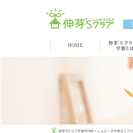
伸芽'Sクラブ学童HOME
>
しんが～ず学童ダイア