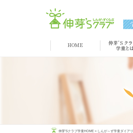
伸芽'Sクラブ学童HOME
>
しんが～ず学童ダイア