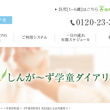
リー
>
学童田町校
>
【学童田町校】笑顔溢れる合同夏祭り！