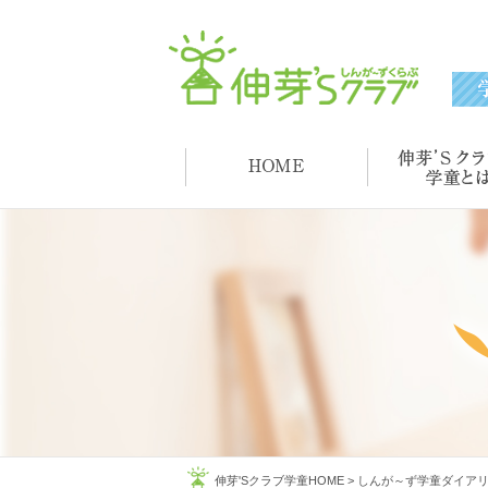
伸芽'Sクラブ学童HOME
>
しんが～ず学童ダイア