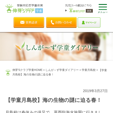
伸芽'Sクラブ学童HOME
>
しんが～ず学童ダイアリー
>
学童月島校
>
【学童
月島校】海の生物の謎に迫る春！
2019年3月27日
【学童月島校】海の生物の謎に迫る春！
月島校は春休みの遠足で、葛西臨海水族園に行きまし