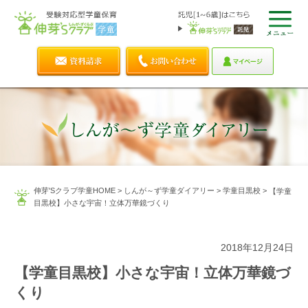
伸芽'Sクラブ学童HOME
>
しんが～ず学童ダイアリー
>
学童目黒校
>
【学童
目黒校】小さな宇宙！立体万華鏡づくり
2018年12月24日
【学童目黒校】小さな宇宙！立体万華鏡づ
くり