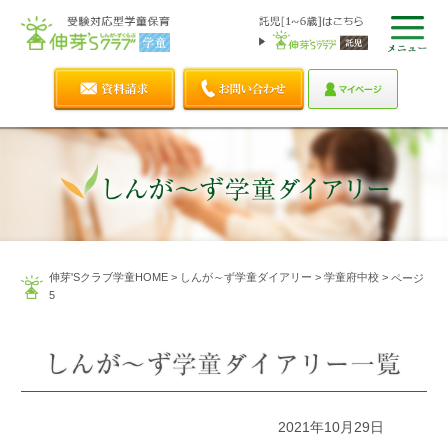
伸芽'Sクラブ学童HOME
>
しんが～ず学童ダイアリー
>
学童府中校
>
ページ
5
2021年10月29日