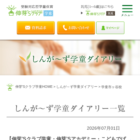
伸芽'Sクラブ学童HOME
>
しんが～ず学童ダイアリー
>
学童市ヶ谷校
2026年07月01日
【伸芽’Sクラブ学童・伸芽’Sアカデミー・こどもでぱ