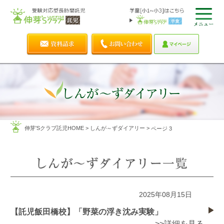
伸芽'Sクラブ託児HOME
>
しんが～ずダイアリー
>
ページ 3
2025年08月15日
【託児飯田橋校】「野菜の浮き沈み実験」
>>詳細を見る