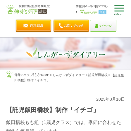
伸芽'Sクラブ託児HOME
>
しんが～ずダイアリー
>
託児飯田橋校
>
【託児飯
田橋校】制作「イチゴ」
2025年3月18日
【託児飯田橋校】制作「イチゴ」
飯田橋校もも組（1歳児クラス）では、季節に合わせた