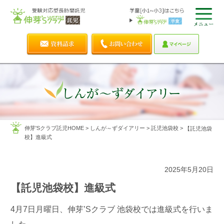
伸芽'Sクラブ託児HOME
>
しんが～ずダイアリー
>
託児池袋校
>
【託児池袋
校】進級式
2025年5月20日
【託児池袋校】進級式
4月7日月曜日、伸芽’Sクラブ 池袋校では進級式を行いま