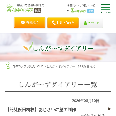
伸芽'Sクラブ託児HOME
>
しんが～ずダイアリー
>
託児飯田橋校
2026年06月10日
【託児飯田橋校】あじさいの壁面制作
>>詳細を見る