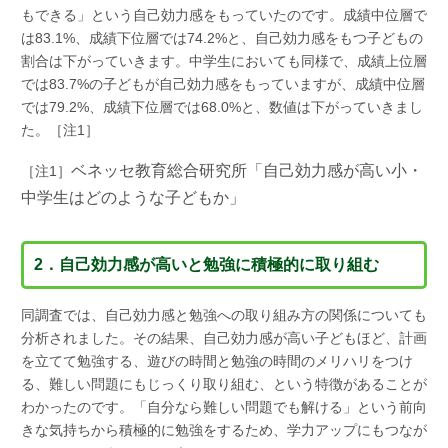
もできる」という自己効力感をもっていたのです。成績中位層で
は83.1%、成績下位層では74.2%と、自己効力感をもつ子どもの
割合は下がっていきます。中学生においても同様で、成績上位層
では83.7%の子どもが自己効力感をもっていますが、成績中位層
では79.2%、成績下位層では68.0%と、数値は下がっていきまし
た。［注1］
ベネッセ教育総合研究所「自己効力感が高い小・
［注1］
中学生はどのような子どもか」
2．自己効力感が高いと勉強に積極的に取り組む
同調査では、自己効力感と勉強への取り組み方の関係についても
分析されました。その結果、自己効力感が高い子どもほど、計画
を立てて勉強する、遊びの時間と勉強の時間のメリハリをつけ
る、難しい問題にもじっくり取り組む、という特徴があることが
わかったのです。「自分なら難しい問題でも解ける」という前向
きな気持ちから積極的に勉強をするため、学力アップにもつなが