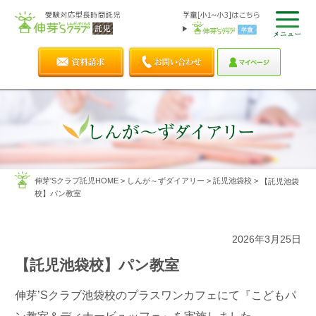
伸芽'Sクラブ託児HOME
>
しんが～ずダイアリー
>
託児池袋校
>
【託児池袋
校】パン教室
2026年3月25日
【託児池袋校】パン教室
伸芽’Sクラブ池袋校のプラスワンカフェにて『こどもパ