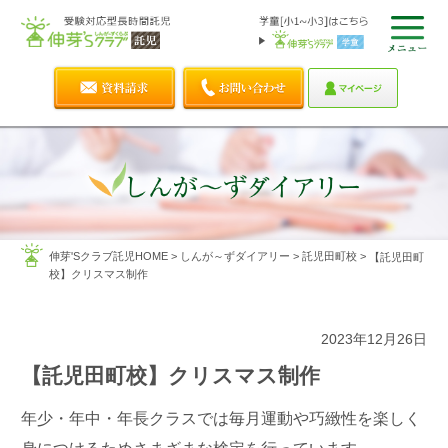
伸芽'Sクラブ託児HOME
>
しんが～ずダイアリー
>
託児田町校
>
【託児田町
校】クリスマス制作
2023年12月26日
【託児田町校】クリスマス制作
年少・年中・年長クラスでは毎月運動や巧緻性を楽しく