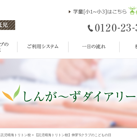
>
託児晴海トリトン校
>
【託児晴海トリトン校】伸芽’Sクラブのこどもの日