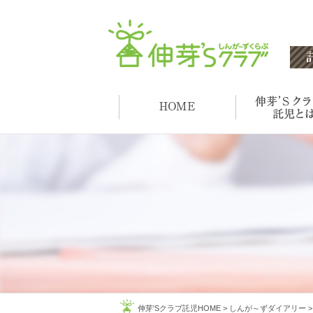
伸芽'Sクラブ託児HOME
>
しんが～ずダイアリー