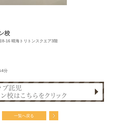
トン校
目8-16 晴海トリトンスクエア3階
歩4分
一覧へ戻る