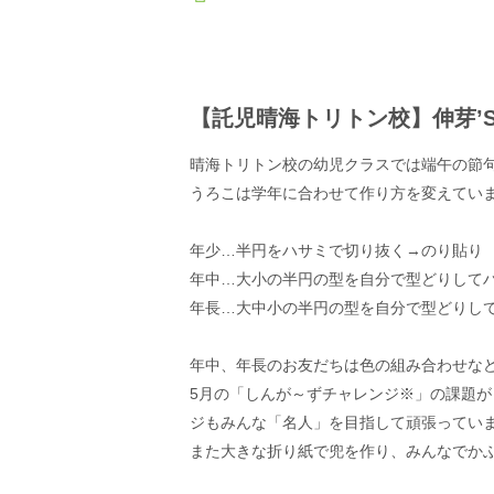
【託児晴海トリトン校】伸芽’
晴海トリトン校の幼児クラスでは端午の節
うろこは学年に合わせて作り方を変えてい
年少…半円をハサミで切り抜く→のり貼り
年中…大小の半円の型を自分で型どりして
年長…大中小の半円の型を自分で型どりし
年中、年長のお友だちは色の組み合わせな
5月の「しんが～ずチャレンジ※」の課題
ジもみんな「名人」を目指して頑張ってい
また大きな折り紙で兜を作り、みんなでか