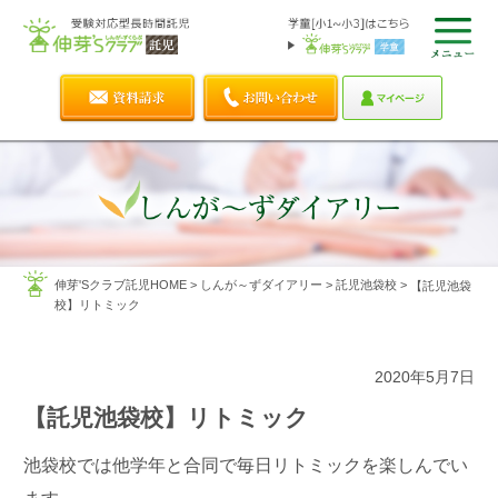
伸芽'Sクラブ託児HOME
>
しんが～ずダイアリー
>
託児池袋校
>
【託児池袋
校】リトミック
2020年5月7日
【託児池袋校】リトミック
池袋校では他学年と合同で毎日リトミックを楽しんでい