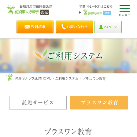
伸芽'Sクラブ託児HOME
>
ご利用システム
>
プラスワン教育