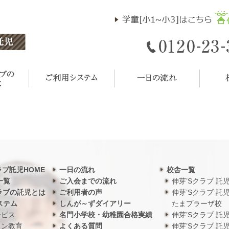
ラブ託児HOME
一日の流れ
校舎一覧
一覧
ご入会までの流れ
伸芽’Sクラブ 託
ラブの託児とは
ご利用者の声
伸芽’Sクラブ 託
ステム
しんが～ずダイアリー
たまプラーザ校
ービス
名門小学校・幼稚園合格実績
伸芽’Sクラブ 託
ワン教育
よくある質問
伸芽’Sクラブ 託