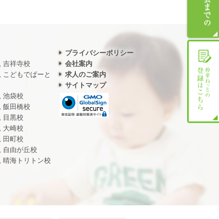
プライバシーポリシー
児 吉祥寺校
会社案内
児 こどもでぱーと
求人のご案内
サイトマップ
児 池袋校
児 飯田橋校
児 目黒校
児 大崎校
児 田町校
児 自由が丘校
児 晴海トリトン校