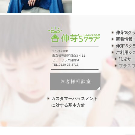
伸芽'Sク
新着情報
伸芽’Sク
〒171-0031
ご利用シ
東京都豊島区目白3-4-11
託児サ
ヒューリック目白5F
TEL.0120-23-3715
プラス
カスタマーハラスメント
に対する基本方針