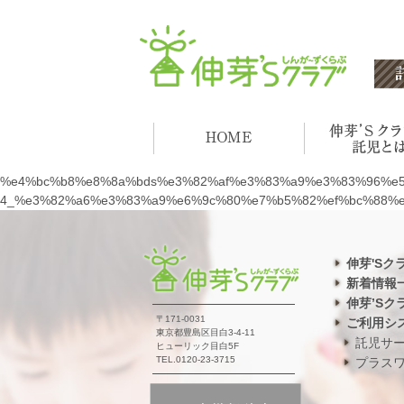
%e4%bc%b8%e8%8a%bds%e3%82%af%e3%83%a9%e3%83%96%e
4_%e3%82%a6%e3%83%a9%e6%9c%80%e7%b5%82%ef%bc%88%e4
伸芽'Sク
新着情報
伸芽’Sク
〒171-0031
ご利用シ
東京都豊島区目白3-4-11
託児サ
ヒューリック目白5F
TEL.0120-23-3715
プラス