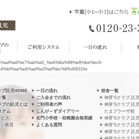
5%ad%a6%e7%ab%a5_%e6%8a%98%e8%be%bc9-
%bf%ae%e6%ad%a3%ef%bc%89ol0831fix
ラブ託児HOME
一日の流れ
校舎一覧
一覧
ご入会までの流れ
伸芽’Sクラブ 託
ラブの託児とは
ご利用者の声
伸芽’Sクラブ 託
ステム
しんが～ずダイアリー
たまプラーザ校
ービス
名門小学校・幼稚園合格実績
伸芽’Sクラブ 託
ワン教育
よくある質問
伸芽’Sクラブ 託
伸芽’Sクラブ 託
伸芽’Sクラブ 託