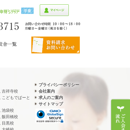
プライバシーポリシー
児 吉祥寺校
会社案内
児 こどもでぱーと
求人のご案内
サイトマップ
児 池袋校
児 飯田橋校
児 目黒校
児 大崎校