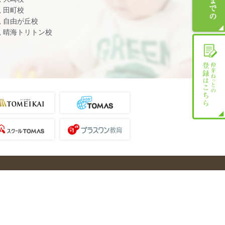
児 田町校
児 自由が丘校
児 晴海トリトン校