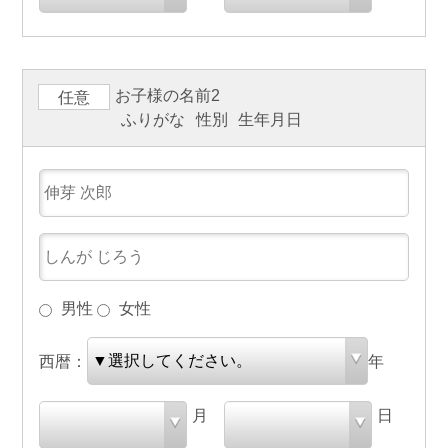
お子様の名前2
任意
ふりがな
性別
生年月日
男性
女性
西暦：
年
月
日