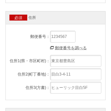
住所
必須
郵便番号：
郵便番号を調べる
住所1(県・市区町村)：
住所2(町丁番地)：
住所3(方書)：